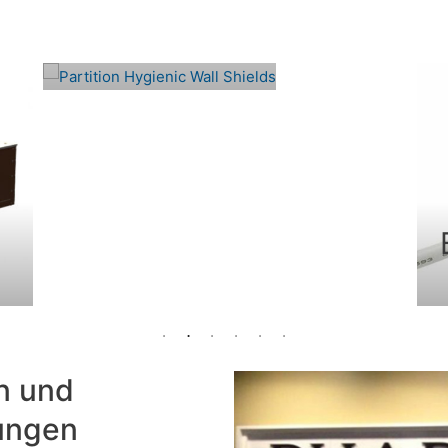
Boston LED GX
n und
tungen