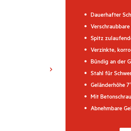
Dauerhafter Sc
Verschraubbare 
Spitz zulaufend
Verzinkte, korr
Bündig an der G
Stahl für Schw
Geländerhöhe 7″
Mit Betonschraub
Abnehmbare Gel