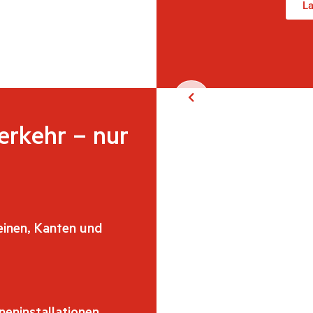
La
erkehr – nur
einen, Kanten und
eninstallationen