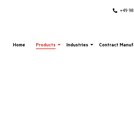
+49 98
Home
Products
Industries
Contract Manuf
BOH
tungs-Aufprallschutz für Waren- und L