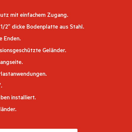
hutz mit einfachem Zugang.
1/2″ dicke Bodenplatte aus Stahl.
e Enden.
osionsgeschützte Geländer.
angseite.
erlastanwendungen.
.
en installiert.
änder.