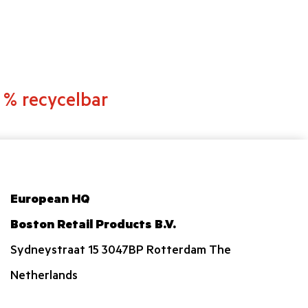
 % recycelbar
European HQ
Boston Retail Products B.V.
Sydneystraat 15 3047BP Rotterdam The
Netherlands