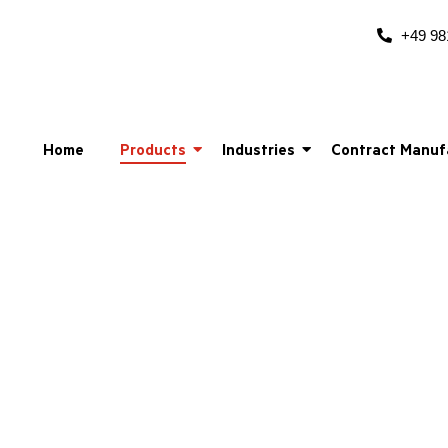
+49 98
Home
Products
Industries
Contract Manuf
ECOGUARDS
odenmontierter Eckschutz aus Edelsta