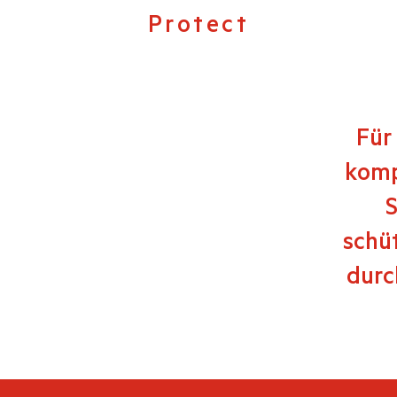
Protect
Für
komp
S
schü
durc