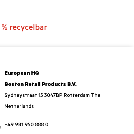
 % recycelbar
European HQ
Boston Retail Products B.V.
Sydneystraat 15 3047BP Rotterdam The
Netherlands
+49 981 950 888 0