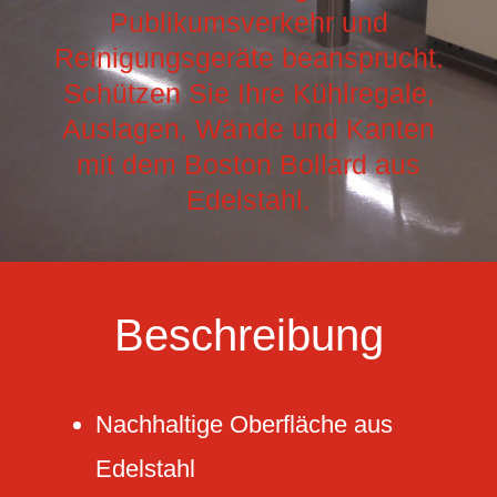
Publikumsverkehr und
Reinigungsgeräte beansprucht.
Schützen Sie Ihre Kühlregale,
Auslagen, Wände und Kanten
mit dem Boston Bollard aus
Edelstahl.
Beschreibung
Nachhaltige Oberfläche aus
Edelstahl